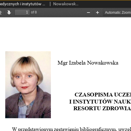
Czasopisma uczelni medycznych i instytutów naukowo-badawczych resortu zdrowia za lata 2002 - 2006
Nowakowska, Izabela