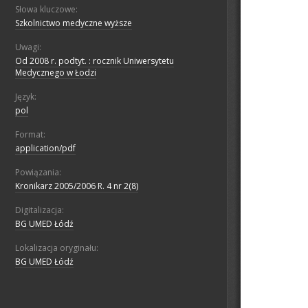
Słowa kluczowe:
Szkolnictwo medyczne wyższe
Uwagi:
Od 2008 r. podtyt. : rocznik Uniwersytetu
Medycznego w Łodzi
Język:
pol
Format:
application/pdf
Powiązania:
Kronikarz 2005/2006 R. 4 nr 2(8)
Digitalizacja:
BG UMED Łódź
Lokalizacja oryginału:
BG UMED Łódź