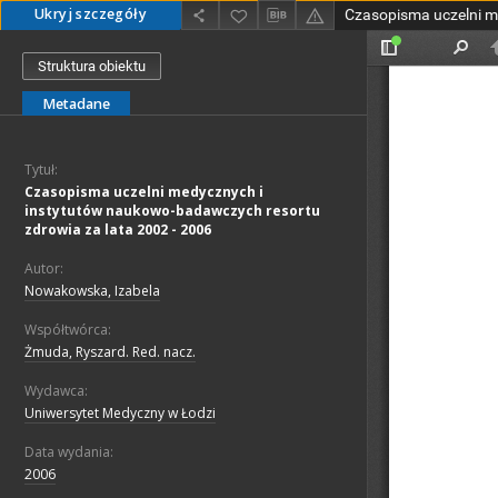
Ukryj szczegóły
Struktura obiektu
Metadane
Tytuł:
Czasopisma uczelni medycznych i
instytutów naukowo-badawczych resortu
zdrowia za lata 2002 - 2006
Autor:
Nowakowska, Izabela
Współtwórca:
Żmuda, Ryszard. Red. nacz.
Wydawca:
Uniwersytet Medyczny w Łodzi
Data wydania:
2006