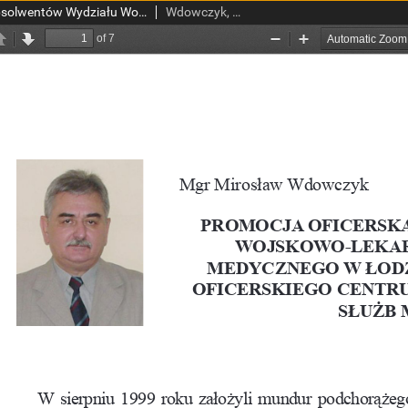
Promocja oficerska absolwentów Wydziału Wojskowo-Lekarskiego Uniwersytetu Medycznego w Łodzi - podchorążych kursu oficerskiego Centrum Szkolenia Wojskowych Służb Medycznych
Wdowczyk, Mirosław