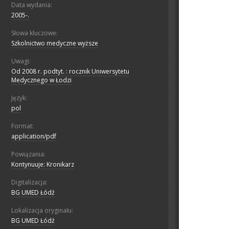
Data wydania:
2005-.
Słowa kluczowe:
Szkolnictwo medyczne wyższe
Uwagi:
Od 2008 r. podtyt. : rocznik Uniwersytetu
Medycznego w Łodzi
Język:
pol
Format:
application/pdf
Powiązania:
Kontynuuje: Kronikarz
Digitalizacja:
BG UMED Łódź
Lokalizacja oryginału:
BG UMED Łódź