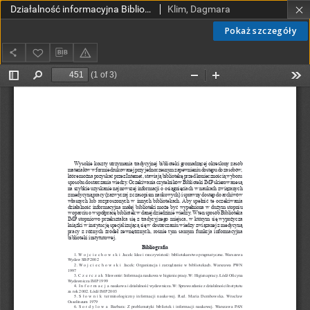
Działalność informacyjna Biblioteki Naukowej Instytutu Centrum Zdrowia Matki Polki w Łodzi
Klim, Dagmara
Pokaż szczegóły