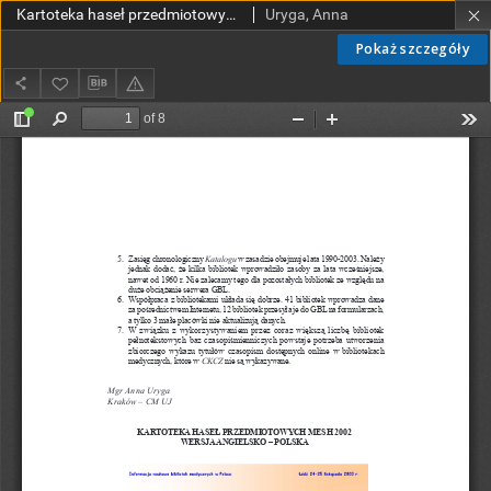
Kartoteka haseł przedmiotowych MeSH 2002 wersja angielsko-polska
Uryga, Anna
Pokaż szczegóły