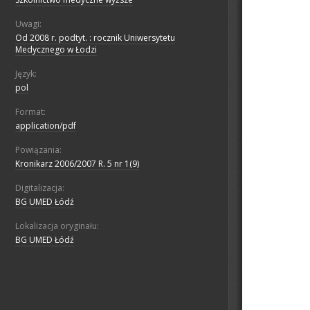
Uwagi:
Od 2008 r. podtyt. : rocznik Uniwersytetu
Medycznego w Łodzi
Język:
pol
Format:
application/pdf
Powiązania:
Kronikarz 2006/2007 R. 5 nr 1(9)
Digitalizacja:
BG UMED Łódź
Lokalizacja oryginału:
BG UMED Łódź