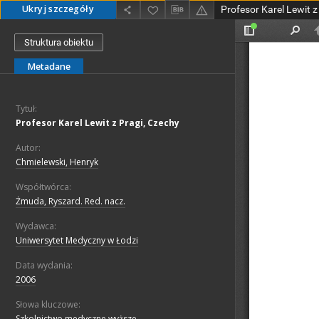
Ukryj szczegóły
Profesor Karel Lewit z
Struktura obiektu
Metadane
Tytuł:
Profesor Karel Lewit z Pragi, Czechy
Autor:
Chmielewski, Henryk
Współtwórca:
Żmuda, Ryszard. Red. nacz.
Wydawca:
Uniwersytet Medyczny w Łodzi
Data wydania:
2006
Słowa kluczowe:
Szkolnictwo medyczne wyższe