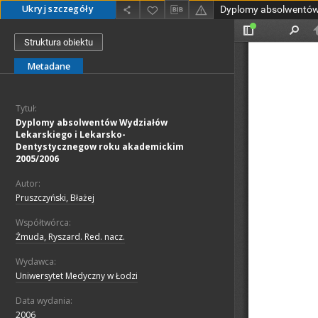
Ukryj szczegóły
Struktura obiektu
Metadane
Tytuł:
Dyplomy absolwentów Wydziałów
Lekarskiego i Lekarsko-
Dentystycznegow roku akademickim
2005/2006
Autor:
Pruszczyński, Błażej
Współtwórca:
Żmuda, Ryszard. Red. nacz.
Wydawca:
Uniwersytet Medyczny w Łodzi
Data wydania:
2006