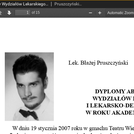
Dyplomy absolwentów Wydziałów Lekarskiego i Lekarsko-Dentystycznegow roku akademickim 2005/2006
Pruszczyński, Błażej