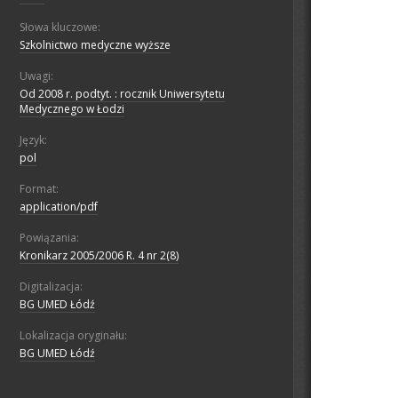
Słowa kluczowe:
Szkolnictwo medyczne wyższe
Uwagi:
Od 2008 r. podtyt. : rocznik Uniwersytetu
Medycznego w Łodzi
Język:
pol
Format:
application/pdf
Powiązania:
Kronikarz 2005/2006 R. 4 nr 2(8)
Digitalizacja:
BG UMED Łódź
Lokalizacja oryginału:
BG UMED Łódź