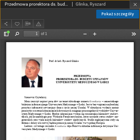
Przedmowa prorektora ds. budżetu i finansów Uniwersytetu Medycznego w Łodzi
Glinka, Ryszard
Pokaż szczegóły