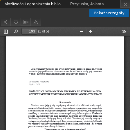
Możliwości i ograniczenia bibliotek instytutów naukowych w zakresie zintegrowanych usług bibiotecznych
Przyłuska, Jolanta
Pokaż szczegóły