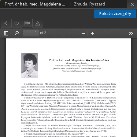
Prof. dr hab. med. Magdalena Wochna-Sobańska lekarz stomatolog dziecięcy kierownik Katedry Stomatologii Wieku Rozwojowego prodziekan ds. nauki Wydziału Lekarsko-Dentystycznego Uniwersytetu Medycznego w Łodzi
Żmuda, Ryszard
Pokaż szczegóły