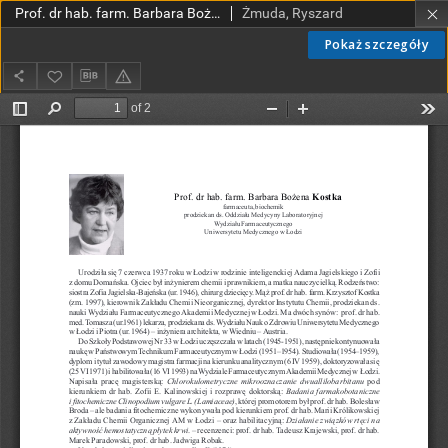
Prof. dr hab. farm. Barbara Bożena Kostka farmaceuta, biochemik prodziekan ds. Oddziału Medycyny Laboratoryjnej Wydziału Farmaceutycznego Uniwersytetu Medycznego w Łodzi
Żmuda, Ryszard
Pokaż szczegóły