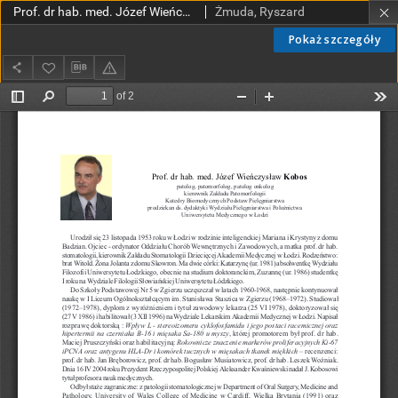
Prof. dr hab. med. Józef Wieńczysław Kobos patolog, patomorfolog, patolog onkologiczny kierownik Zakładu Patomorfologii Katedry Biomedycznych Podstaw Pielęgniarstwa prodziekan ds. dydaktyki Wydziału Pielęgniarstwa i Położnictwa Uniwersytetu Medycznego w Łodzi
Żmuda, Ryszard
Pokaż szczegóły