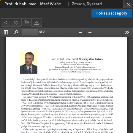
Prof. dr hab. med. Józef Wieńczysław Kobos patolog, patomorfolog, patolog onkologiczny kierownik Zakładu Patomorfologii Katedry Biomedycznych Podstaw Pielęgniarstwa prodziekan ds. dydaktyki Wydziału Pielęgniarstwa i Położnictwa Uniwersytetu Medycznego w Łodzi
Żmuda, Ryszard
Pokaż szczegóły