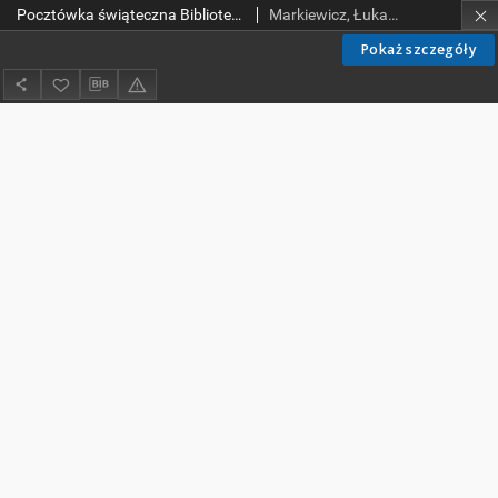
Pocztówka świąteczna Biblioteki Cyfrowej PŁ eBiPoL 2012. Wielkanoc.
Markiewicz, Łukasz.
Pokaż szczegóły