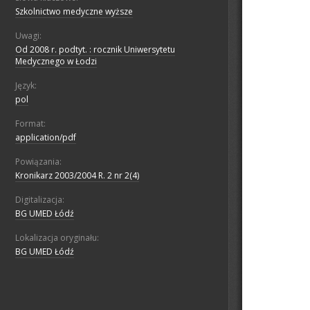
Szkolnictwo medyczne wyższe
Uwagi:
Od 2008 r. podtyt. : rocznik Uniwersytetu
Medycznego w Łodzi
Język:
pol
Format:
application/pdf
Powiązania:
Kronikarz 2003/2004 R. 2 nr 2(4)
Digitalizacja:
BG UMED Łódź
Lokalizacja oryginału:
BG UMED Łódź