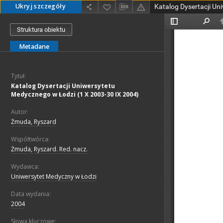
Ukryj szczegóły
Struktura obiektu
Metadane
Tytuł:
Katalog Dysertacji Uniwersytetu
Medycznego w Łodzi (1 X 2003-30 IX 2004)
Autor:
Żmuda, Ryszard
Współtwórca:
Żmuda, Ryszard. Red. nacz.
Wydawca:
Uniwersytet Medyczny w Łodzi
Data wydania:
2004
Słowa kluczowe: