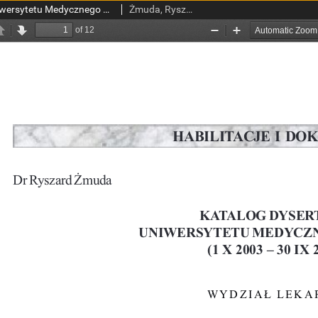
Katalog Dysertacji Uniwersytetu Medycznego w Łodzi (1 X 2003-30 IX 2004)
Żmuda, Ryszard