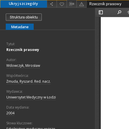
Ukryj szczegóły
Rzecznik prasowy
Struktura obiektu
Metadane
Tytuł:
Rzecznik prasowy
Autor:
Wdowczyk, Mirosław
Współtwórca:
Żmuda, Ryszard. Red. nacz.
Wydawca:
Uniwersytet Medyczny w Łodzi
Data wydania:
2004
Słowa kluczowe:
Szkolnictwo medyczne wyższe