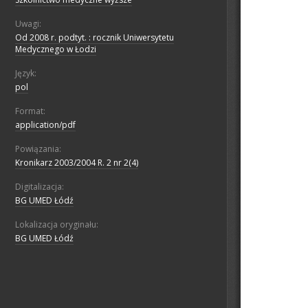
Uwagi:
Od 2008 r. podtyt. : rocznik Uniwersytetu
Medycznego w Łodzi
Język:
pol
Format:
application/pdf
Powiązania:
Kronikarz 2003/2004 R. 2 nr 2(4)
Digitalizacja:
BG UMED Łódź
Lokalizacja oryginału:
BG UMED Łódź