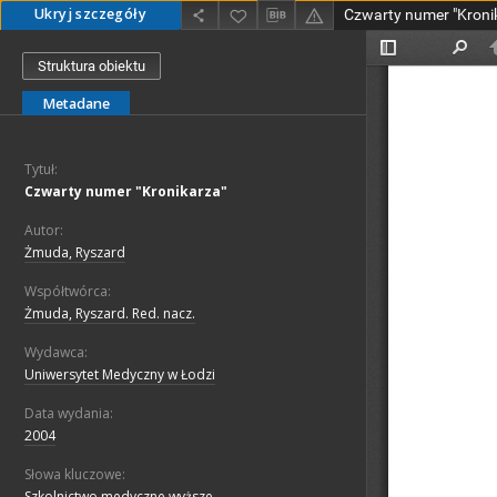
Ukryj szczegóły
Czwarty numer "Kroni
Struktura obiektu
Metadane
Tytuł:
Czwarty numer "Kronikarza"
Autor:
Żmuda, Ryszard
Współtwórca:
Żmuda, Ryszard. Red. nacz.
Wydawca:
Uniwersytet Medyczny w Łodzi
Data wydania:
2004
Słowa kluczowe:
Szkolnictwo medyczne wyższe