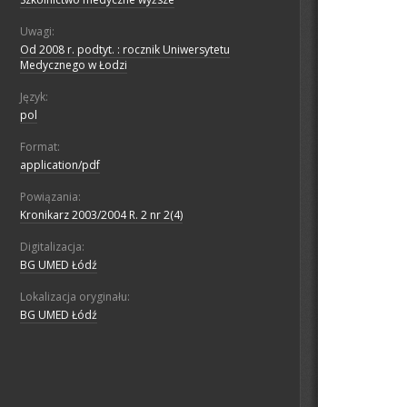
Uwagi:
Od 2008 r. podtyt. : rocznik Uniwersytetu
Medycznego w Łodzi
Język:
pol
Format:
application/pdf
Powiązania:
Kronikarz 2003/2004 R. 2 nr 2(4)
Digitalizacja:
BG UMED Łódź
Lokalizacja oryginału:
BG UMED Łódź