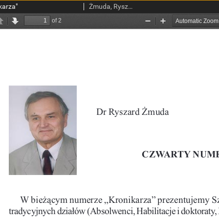
karza"
Żmuda, Ryszard