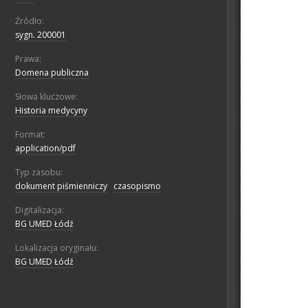
Źródło:
sygn. 200001
Prawa:
Domena publiczna
Słowa kluczowe:
Historia medycyny
Format:
application/pdf
Typ zasobu:
dokument piśmienniczy
;
czasopismo
Digitalizacja:
BG UMED Łódź
Lokalizacja oryginału:
BG UMED Łódź