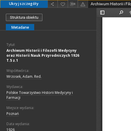
Ukryj szczegóły
Struktura obiektu
Metadane
Tytuł:
Archiwum Historii i Filozofii Medycyny
oraz Historii Nauk Przyrodniczych 1926
T.5 z.1
Współtwórca:
Wrzosek, Adam. Red.
Wydawca:
Polskie Towarzystwo Historii Medycyny i
Farmacji
Miejsce wydania:
Poznań
Data wydania:
1926