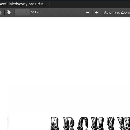
Archiwum Historii i Filozofii Medycyny oraz Historii Nauk Przyrodniczych 1926 T.5 z.1