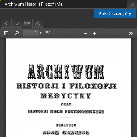
Archiwum Historii i Filozofii Medycyny oraz Historii Nauk Przyrodniczych 1925 T.3 z.2
Pokaż szczegóły