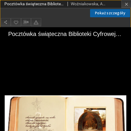
Pocztówka świąteczna Biblioteki Cyfrowej PŁ eBiPoL 2009. Boże Narodzenie.
Woźniakowska, Anna.
Pokaż szczegóły