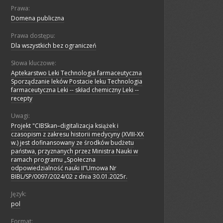
Prawa:
Domena publiczna
Prawa dostępu:
Dla wszystkich bez ograniczeń
Słowa kluczowe:
Aptekarstwo Leki Technologia farmaceutyczna
Sporządzanie leków Postacie leku Technologia
farmaceutyczna Leki -- skład chemiczny Leki --
recepty
Uwagi:
Projekt "CIBSkan–digitalizacja książek i
czasopism z zakresu historii medycyny (XVIII-XX
w.) jest dofinansowany ze środków budżetu
państwa, przyznanych przez Ministra Nauki w
ramach programu „Społeczna
odpowiedzialność nauki II”Umowa Nr
BIBL/SP/0097/2024/02 z dnia 30.01.2025r.
Język:
pol
Format: