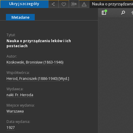
Ukryj szczegóły
Nauka o przyrządzaniu
Metadane
Tytuł:
Nauka o przyrządzaniu leków i ich
postaciach
Autor:
Koskowski, Bronisław (1863-1946)
Współtwórca:
Herod, Franciszek (1886-1940) [Wyd.]
Wydawca:
nakł. Fr. Heroda
Miejsce wydania:
Warszawa
Data wydania:
1927