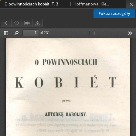
O powinnościach kobiét. T. 3
Hoffmanowa, Klementyna (1798-1845)
Pokaż szczegóły