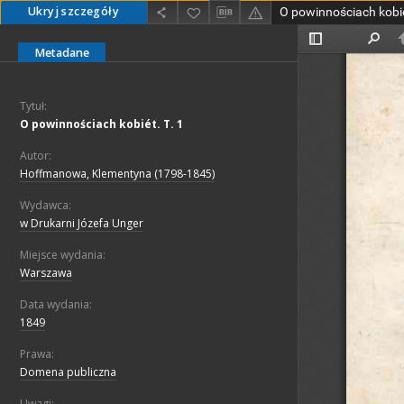
Ukryj szczegóły
O powinnościach kobié
Metadane
Tytuł:
O powinnościach kobiét. T. 1
Autor:
Hoffmanowa, Klementyna (1798-1845)
Wydawca:
w Drukarni Józefa Unger
Miejsce wydania:
Warszawa
Data wydania:
1849
Prawa:
Domena publiczna
Uwagi: