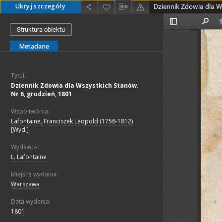
Ukryj szczegóły
Struktura obiektu
Metadane
Tytuł:
Dziennik Zdowia dla Wszystkich Stanów.
Nr 6, grudzień, 1801
Współtwórca:
Lafontaine, Franciszek Leopold (1756-1812)
[Wyd.]
Wydawca:
L. Lafontaine
Miejsce wydania:
Warszawa
Data wydania:
1801