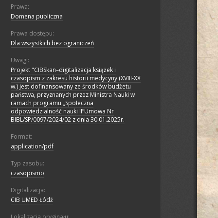
Prawa:
Domena publiczna
Prawa dostępu:
Dla wszystkich bez ograniczeń
Uwagi:
Projekt "CIBSkan–digitalizacja książek i
czasopism z zakresu historii medycyny (XVIII-XX
w.) jest dofinansowany ze środków budżetu
państwa, przyznanych przez Ministra Nauki w
ramach programu „Społeczna
odpowiedzialność nauki II”Umowa Nr
BIBL/SP/0097/2024/02 z dnia 30.01.2025r.
Format:
application/pdf
Typ zasobu:
czasopismo
Digitalizacja:
CIB UMED Łódź
Lokalizacja oryginału: