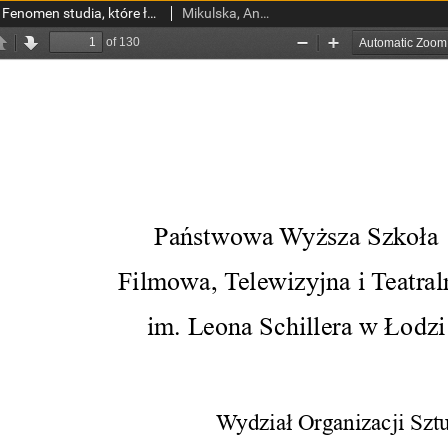
A24, czyli kino środka. Fenomen studia, które łączy arthouse z mainstreamem
Mikulska, Anna