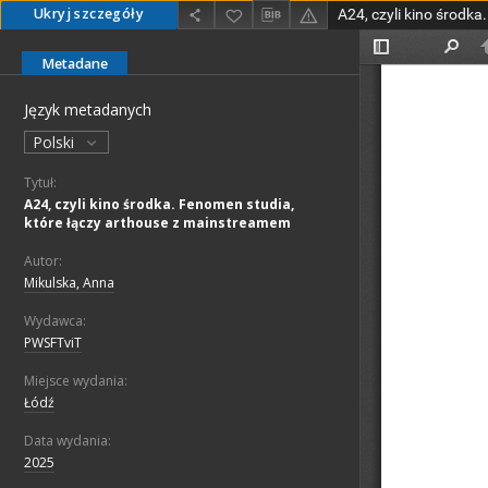
Ukryj szczegóły
Metadane
Język metadanych
Polski
Tytuł:
A24, czyli kino środka. Fenomen studia,
które łączy arthouse z mainstreamem
Autor:
Mikulska, Anna
Wydawca:
PWSFTviT
Miejsce wydania:
Łódź
Data wydania:
2025