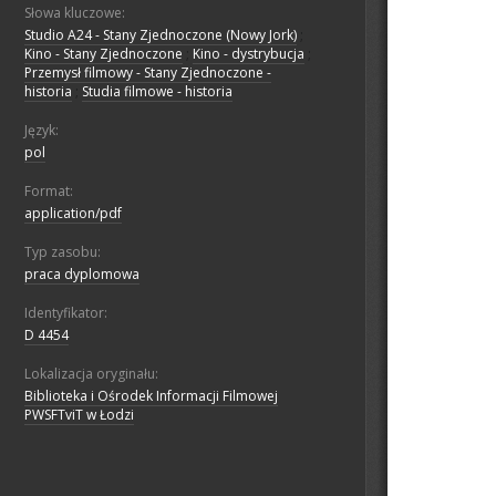
Słowa kluczowe:
Studio A24 - Stany Zjednoczone (Nowy Jork)
;
Kino - Stany Zjednoczone
;
Kino - dystrybucja
;
Przemysł filmowy - Stany Zjednoczone -
historia
;
Studia filmowe - historia
Język:
pol
Format:
application/pdf
Typ zasobu:
praca dyplomowa
Identyfikator:
D 4454
Lokalizacja oryginału:
Biblioteka i Ośrodek Informacji Filmowej
PWSFTviT w Łodzi