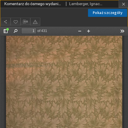
Komentarz do ósmego wydania Farmakopei austryackiej: podręcznik dla aptekarzy, droguistów, lekarzy urzędowych, farmaceutów, lekarzy praktykujących itd. T. 1, Część ogólna
Lemberger, Ignacy (1865-1908)
Pokaż szczegóły