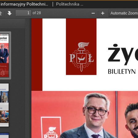
Życie Uczelni : biuletyn informacyjny Politechniki Łódzkiej nr 171 (2025) [PDF]
Politechnika Łódzka.