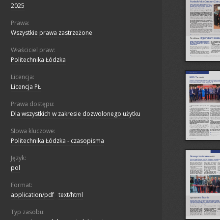
2025
Prawa:
Wszystkie prawa zastrzeżone
Właściciel praw:
Politechnika Łódzka
Licencja:
Licencja PŁ
Prawa dostępu:
Dla wszystkich w zakresie dozwolonego użytku
Słowa kluczowe:
Politechnika Łódzka - czasopisma
Język:
pol
Format:
application/pdf
;
text/html
Typ zasobu: