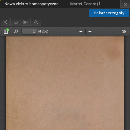
Nowa elektro-homeopatyczna metoda leczenia hr. Mattei : uzupełniona nowymi odkryciami i spostrzeżeniami z dodaniem opisu chorób i organizmu ludzkiego: podług dzieł francuzkich, włoskich i innych
Mattei, Cesare (1809-1896)
Pokaż szczegóły