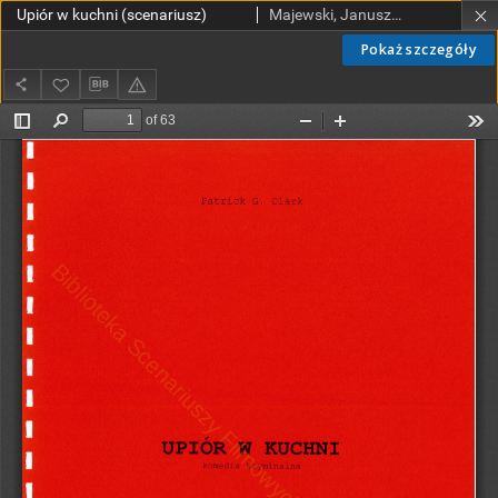
Upiór w kuchni (scenariusz)
Majewski, Janusz (1931-2024); Clark, Patrick G. (pseud.)
Pokaż szczegóły