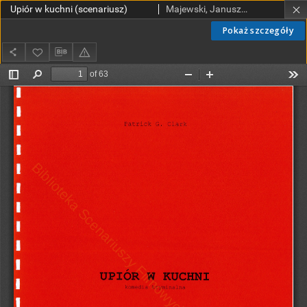
Upiór w kuchni (scenariusz)
Majewski, Janusz (1931-2024); Clark, Patrick G. (pseud.)
Pokaż szczegóły