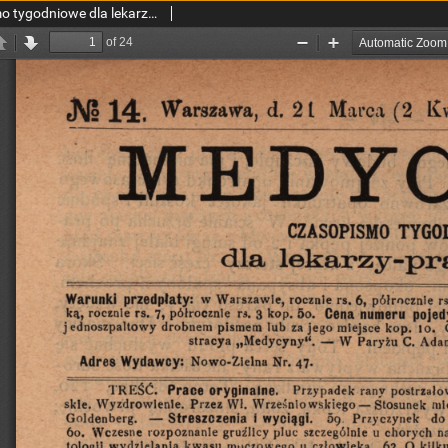
Medycyna : czasopismo tygodniowe dla lekarzy praktyków 1898, T. XXVI, nr 14