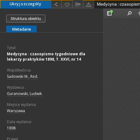
Ukryj szczegóły
Struktura obiektu
Metadane
Tytuł:
Medycyna : czasopismo tygodniowe dla
lekarzy praktyków 1898, T. XXVI, nr 14
Współtwórca:
Sadowski M., Red.
Wydawca:
Guranowski, Ludwik
Miejsce wydania:
Warszawa
Data wydania:
1898
Prawa: