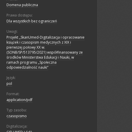
Domena publiczna
Prawa dostępu:
Dla wszystkich bez ograniczeń
Uwagi:
Projekt „SkanUmed-Digitalizacja i opracowanie
książek i czasopism medycznych z XIX i
pierwszej połowy XX w.
(SONB/SP/513795/2021) współfinansowany ze
środków Ministerstwa Edukacji i Nauki, w
ramach programu „Społeczna
odpowiedzialność nauki”
Język:
pol
Format:
application/pdf
Typ zasobu:
czasopismo
Digitalizacja: