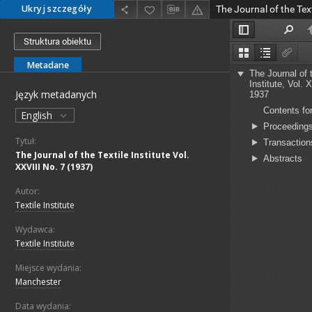
Ukryj szczegóły
Struktura obiektu
Metadane
Język metadanych
English
Tytuł:
The Journal of the Textile Institute Vol.
XXVIII No. 7 (1937)
Autor:
Textile Institute
Wydawca:
Textile Institute
Miejsce wydania:
Manchester
Data wydania: