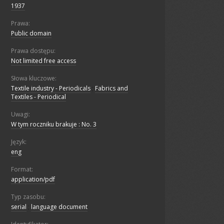
1937
Prawa:
Public domain
Prawa dostępu:
Not limited free access
Słowa kluczowe:
Textile industry - Periodicals
;
Fabrics and
Textiles - Periodical
Uwagi:
W tym roczniku brakuje : No. 3
Język:
eng
Format:
application/pdf
Typ zasobu:
serial
;
language document