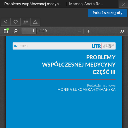
Problemy współczesnej medycyny. Część III
Mamos, Aneta Renata; Duraj, Anna; Orszulak-Michalak, Daria; Bachór, Julia; Grygorczuk< Oliwia; Mrozik, Martyna; Dworak, Mateusz; Ciabiada-Bryła, Beata; Białas, Adam J.; Kwaśniewska, Magdalena; Sawina, Anna; Etape Kang, Derrick; Kurissuveettil, Ajo George; Godala, Małgorzata; Markiewicz-Tomczyk, Agata; Budzisz, Elżbieta; Erkiert-Polguj, Anna; Wojtczak, Magdalena; Żebrowska, Agnieszka; Bryś, Ewa; Dymarczyk, marta; Płuciennik-Stronias, Małgorzata; Broniarek-Machnik, Małgorzata; Bołtacz-Rzepkowska, Elżbieta
Pokaż szczegóły