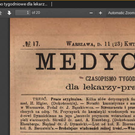
Medycyna : czasopismo tygodniowe dla lekarzy praktyków 1892, T. XX, nr 17