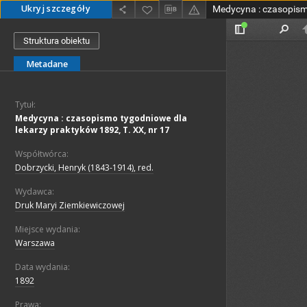
Ukryj szczegóły
Struktura obiektu
Metadane
Tytuł:
Medycyna : czasopismo tygodniowe dla
lekarzy praktyków 1892, T. XX, nr 17
Współtwórca:
Dobrzycki, Henryk (1843-1914), red.
Wydawca:
Druk Maryi Ziemkiewiczowej
Miejsce wydania:
Warszawa
Data wydania:
1892
Prawa: