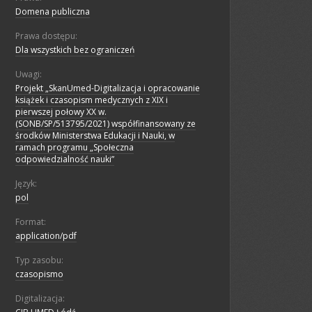
Domena publiczna
Prawa dostępu:
Dla wszystkich bez ograniczeń
Uwagi:
Projekt „SkanUmed-Digitalizacja i opracowanie
książek i czasopism medycznych z XIX i
pierwszej połowy XX w.
(SONB/SP/513795/2021) współfinansowany ze
środków Ministerstwa Edukacji i Nauki, w
ramach programu „Społeczna
odpowiedzialność nauki”
Język:
pol
Format:
application/pdf
Typ zasobu:
czasopismo
Digitalizacja: