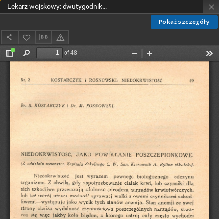
Lekarz wojskowy: dwutygodnik organ oficerów korpusu sanitarnego sł. czynnej i rezerwy 1930, R. XII, T. XVI, nr 2
Pokaż szczegóły