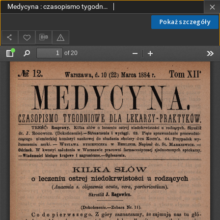
Medycyna : czasopismo tygodniowe dla lekarzy praktyków 1884, T. XII, nr 12
Pokaż szczegóły