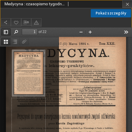
Medycyna : czasopismo tygodniowe dla lekarzy praktyków 1894, T. XXII, nr 11
Pokaż szczegóły