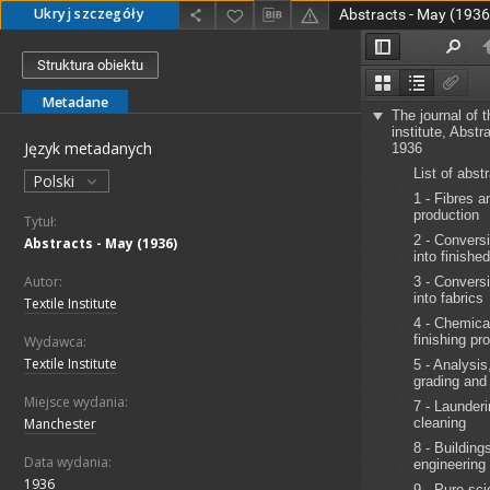
Ukryj szczegóły
Abstracts - May (1936
Struktura obiektu
Metadane
Język metadanych
Polski
Tytuł:
Abstracts - May (1936)
Autor:
Textile Institute
Wydawca:
Textile Institute
Miejsce wydania:
Manchester
Data wydania:
1936