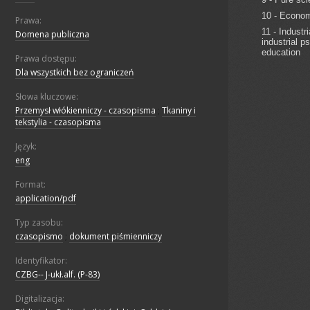
Prawa:
Domena publiczna
Prawa dostępu:
Dla wszystkich bez ograniczeń
Słowa kluczowe:
Przemysł włókienniczy - czasopisma
;
Tkaniny i
tekstylia - czasopisma
Język:
eng
Format:
application/pdf
Typ zasobu:
czasopismo
;
dokument piśmienniczy
Identyfikator:
CZBG-- J-ukł.alf. (P-83)
Digitalizacja: