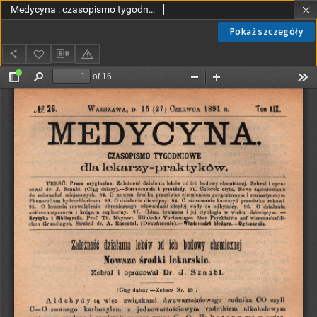
Medycyna : czasopismo tygodniowe dla lekarzy praktyków 1891, T. XIX, nr 26
Pokaż szczegóły