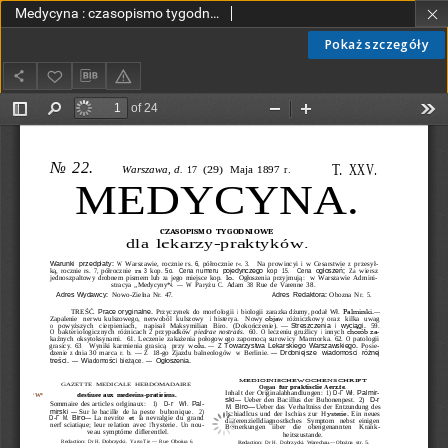
Medycyna : czasopismo tygodniowe dla lekarzy praktyków 1897, T.XXV, nr 22
Pokaż szczegóły