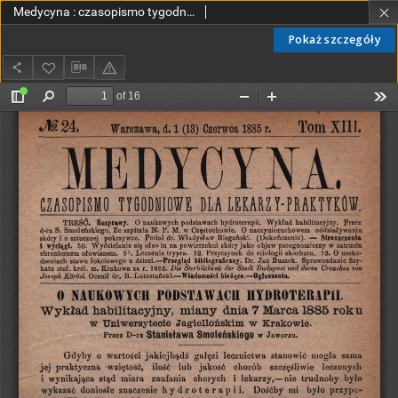
Medycyna : czasopismo tygodniowe dla lekarzy praktyków 1885, T. XIII, nr 24
Pokaż szczegóły