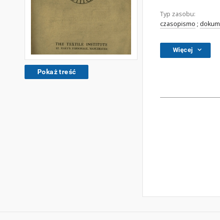
Typ zasobu:
czasopismo
;
dokume
Więcej
Pokaż treść