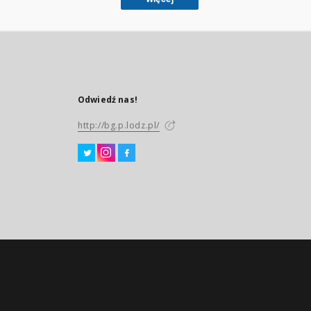
Odwiedź nas!
http://bg.p.lodz.pl/