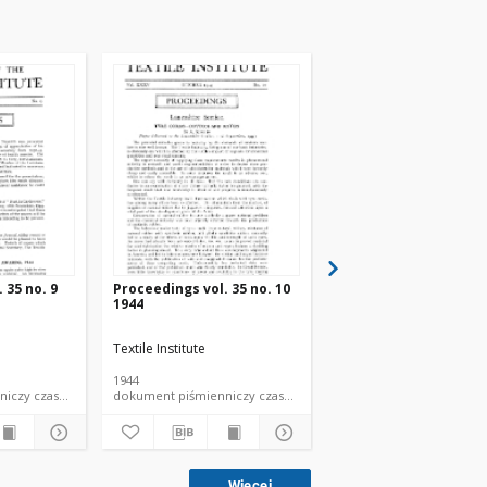
 35 no. 9
Proceedings vol. 35 no. 10
Proceedings vol. 35 n
1944
1944
Textile Institute
Textile Institute
1944
1944
dokument piśmienniczy czasopismo
dokument piśmienniczy czasopismo
d
Więcej