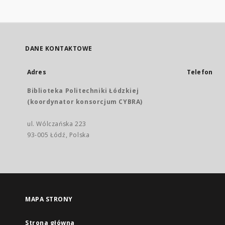
DANE KONTAKTOWE
Adres
Telefon
Biblioteka Politechniki Łódzkiej
(koordynator konsorcjum CYBRA)
ul. Wólczańska 223
93-005 Łódź, Polska
MAPA STRONY
Strona główna