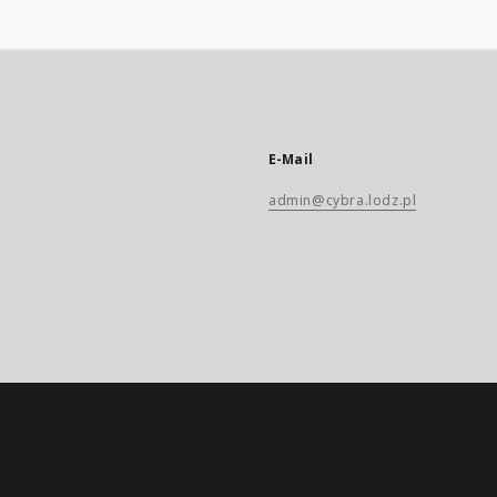
E-Mail
admin@cybra.lodz.pl