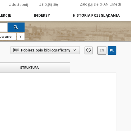
Zaloguj się
Zaloguj się (HAN UMed)
Udostępnij
EKCJE
INDEKSY
HISTORIA PRZEGLĄDANIA
sowane
?
Pobierz opis bibliograficzny
EN
PL
STRUKTURA