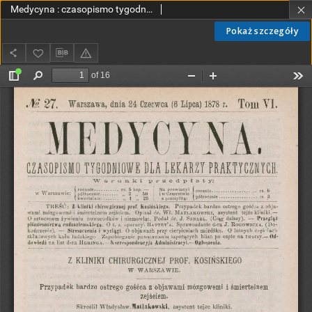
Medycyna : czasopismo tygodniowe dla lekarzy praktycznych 1878, T. VI, nr 27
Pokaż szczegóły