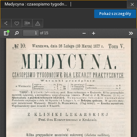
Medycyna : czasopismo tygodniowe dla lekarzy praktycznych 1877, T. V, nr 10
Pokaż szczegóły