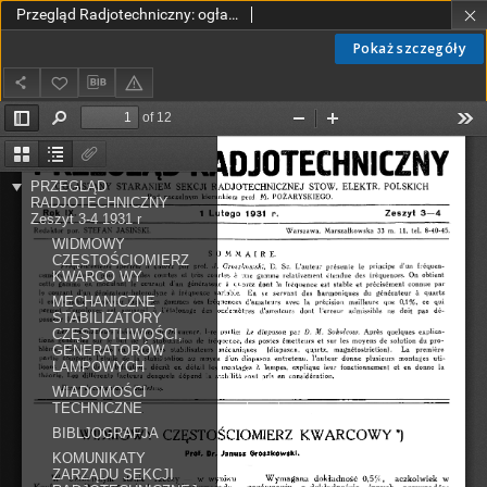
Przegląd Radjotechniczny: ogłaszany staraniem Sekcji Radiotechnicznej Stow. Elektr. Polskich R. IX z. 3-4 (1931)
Pokaż szczegóły