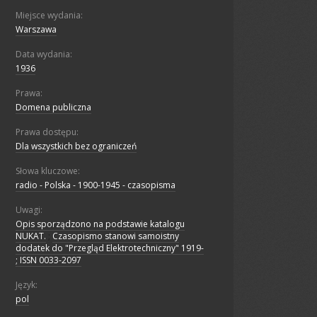
Miejsce wydania:
Warszawa
Data wydania:
1936
Prawa:
Domena publiczna
Prawa dostępu:
Dla wszystkich bez ograniczeń
Słowa kluczowe:
radio - Polska - 1900-1945 - czasopisma
Uwagi:
Opis sporządzono na podstawie katalogu
NUKAT.
;
Czasopismo stanowi samoistny
dodatek do "Przegląd Elektrotechniczny" 1919-
; ISSN 0033-2097
Język:
pol