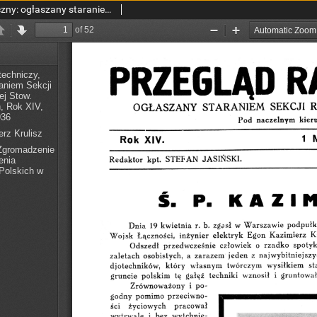
Przegląd Radjotechniczny: ogłaszany staraniem Sekcji Radjotechnicznej Stow. Elektr. Polskich R. XIV z. 9-10 (1936)