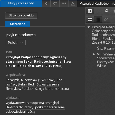
Ukryj szczegóły
Struktura obiektu
Metadane
Język metadanych
Polski
Tytuł:
Przegląd Radjotechniczny: ogłaszany
staraniem Sekcji Radjotechnicznej Stow.
Elektr. Polskich R. XIV z. 9-10 (1936)
Współtwórca:
Pożaryski, Mieczysław (1875-1945). Red.
;
Jasiński, Stefan. Red.
;
Stowarzyszenie
Elektryków Polskich. Sekcja Radiotechniczna
Wydawca:
Wydawnictwo czasopisma "Przegląd
Elektrotechniczny", Spółka z ograniczoną
odpowiedzialnością