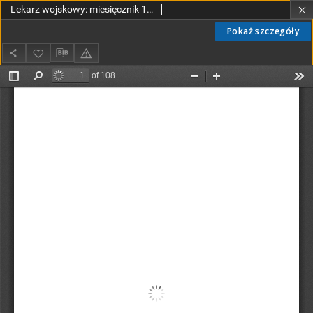
Lekarz wojskowy: miesięcznik 1922, R. III, nr 12
Pokaż szczegóły