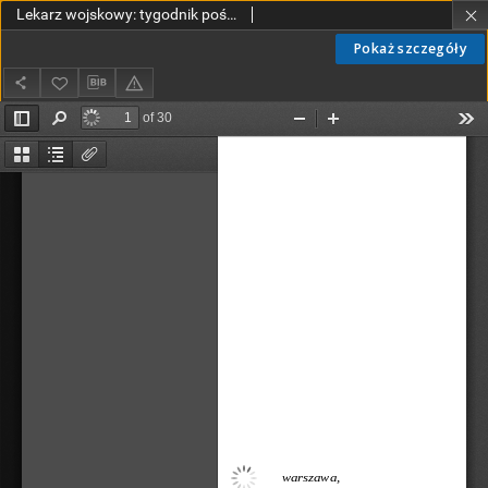
Lekarz wojskowy: tygodnik poświęcony medycynie wojskowej i ogólnej 1920, R. 1, nr 1
Pokaż szczegóły