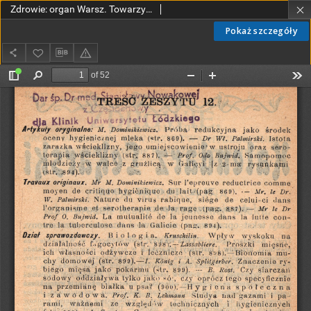
Zdrowie: organ Warsz. Towarzystwa Hygienicznego, poświęcony hygienie publicznej i prywatnej 1910, R. XXVI, z. 12
Pokaż szczegóły