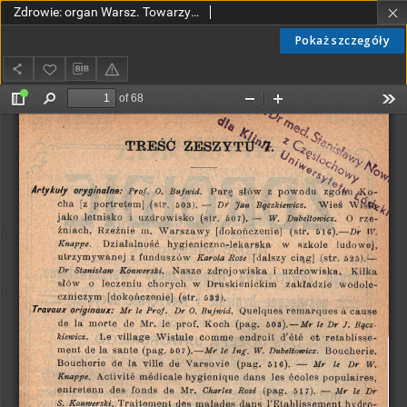
Zdrowie: organ Warsz. Towarzystwa Hygienicznego, poświęcony hygienie publicznej i prywatnej 1910, R. XXVI, z. 7
Pokaż szczegóły