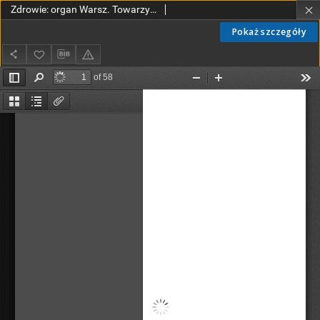
Zdrowie: organ Warsz. Towarzystwa Hygienicznego, poświęcony hygienie publicznej i prywatnej 1915, R. XXXI, z. 12
Pokaż szczegóły